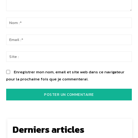
Commenter
:
No
:*
Ema
:*
Sit
:
Enregistrer mon nom, email et site web dans ce navigateur
pour la prochaine fois que je commenterai.
Derniers articles