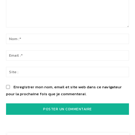
Commenter
:
No
:*
Ema
:*
Sit
:
Enregistrer mon nom, email et site web dans ce navigateur
pour la prochaine fois que je commenterai.