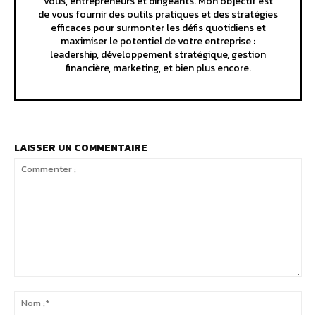
vous, entrepreneurs et dirigeants. Mon objectif est
de vous fournir des outils pratiques et des stratégies
efficaces pour surmonter les défis quotidiens et
maximiser le potentiel de votre entreprise :
leadership, développement stratégique, gestion
financière, marketing, et bien plus encore.
LAISSER UN COMMENTAIRE
Commenter
:
No
:*