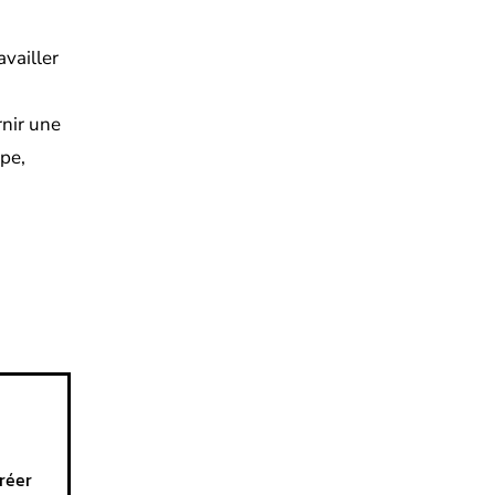
availler
rnir une
ipe,
créer