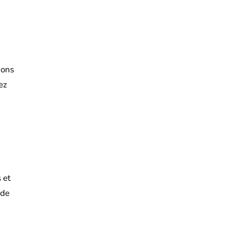
ions
ez
 et
 de