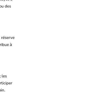
 ou des
a réserve
ribue à
 les
ticiper
oin.