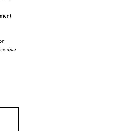
amment
ion
 ce rêve