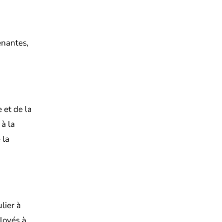
enantes,
 et de la
 à la
 la
ulier à
loyés à