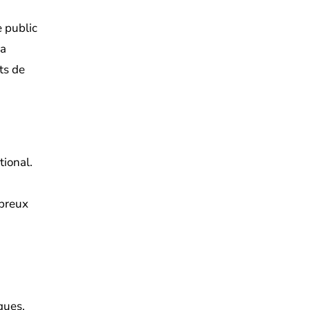
e public
la
ts de
tional.
mbreux
ques,