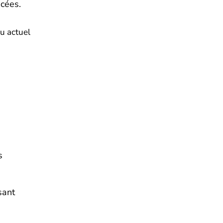
ncées.
u actuel
s
sant