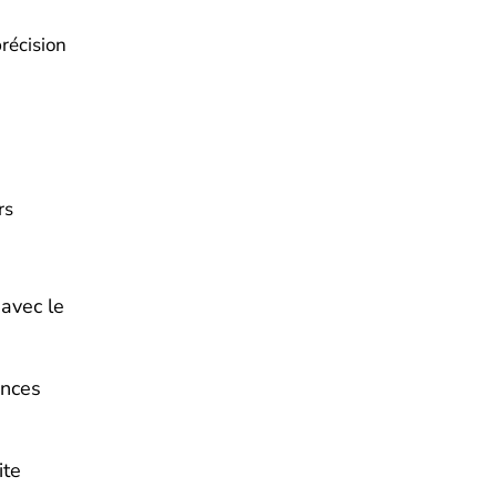
récision
rs
 avec le
ances
ite