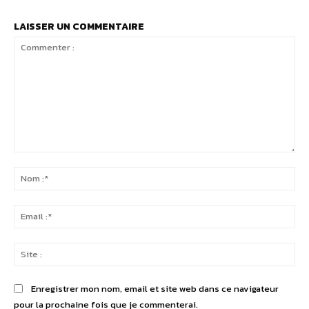
LAISSER UN COMMENTAIRE
Commenter
:
No
:*
Ema
:*
Sit
:
Enregistrer mon nom, email et site web dans ce navigateur
pour la prochaine fois que je commenterai.