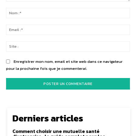
Commenter
:
No
:*
Ema
:*
Sit
:
Enregistrer mon nom, email et site web dans ce navigateur
pour la prochaine fois que je commenterai.
Derniers articles
Comment choisir une mutuelle santé