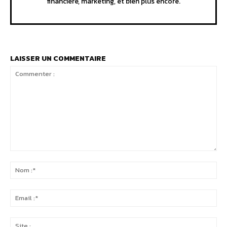
financière, marketing, et bien plus encore.
LAISSER UN COMMENTAIRE
Commenter
:
No
:*
Ema
:*
Sit