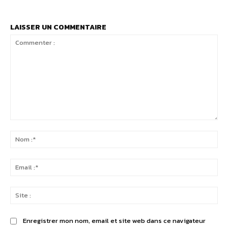
LAISSER UN COMMENTAIRE
Commenter
:
No
:*
Ema
:*
Sit
:
Enregistrer mon nom, email et site web dans ce navigateur